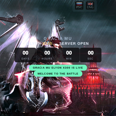
GRACIA MU
ELYON
X300
—
SERVER OPEN
00
00
00
00
DAYS
HOURS
MIN
SEC
GRACIA MU ELYON X300 IS LIVE
FORGE YOUR LEGACY