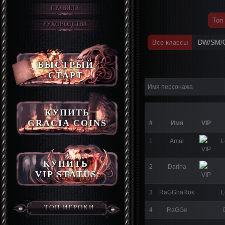
ПРАВИЛА
Топ
РУКОВОДСТВА
Все классы
DW/SM/
БЫСТРЫЙ
СТАРТ
КУПИТЬ
GRACIA COINS
#
Имя
VIP
1
Amal
L
КУПИТЬ
2
Darina
VIP STATUS
3
RaGGnaRok
L
ТОП ИГРОКИ
4
RaGGe