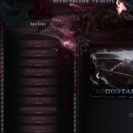
РЕГИСТРАЦИЯ
СКАЧАТЬ
МЕНЮ
НОВОСТИ
DISCORD
TELEGRAM
РЕГИСТРАЦИЯ
❮
СКАЧАТЬ
РЕЙТИНГ
СТАТИСТИКА
ЗАБЛОКИРОВАННЫЕ
П
ФОРУМ
РЫНОК