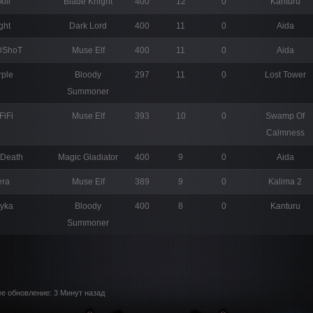
kiii
Blade Knight
400
12
0
Kanturu
ght
Dark Lord
400
11
0
Aida
DShoT
Muse Elf
400
11
0
Aida
rple
Bloody
297
11
0
Lost Tower
Summoner
FiFi
Muse Elf
393
10
0
Swamp Of
Calmness
eDeath
Magic Gladiator
400
9
0
Aida
era
Muse Elf
389
9
0
Kalima 2
oyka
Bloody
400
8
0
Kanturu
Summoner
е обновление: 3 Минут назад