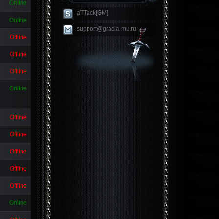
Online
aTTack[GM]
Online
support@gracia-mu.ru
Offline
Offline
Offline
Online
Offline
Offline
Offline
Offline
Offline
Online