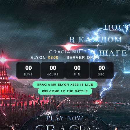
GRACIA MU
ELYON
X300
—
SERVER OPEN
00
00
00
00
DAYS
HOURS
MIN
SEC
GRACIA MU ELYON X300 IS LIVE
WELCOME TO THE BATTLE