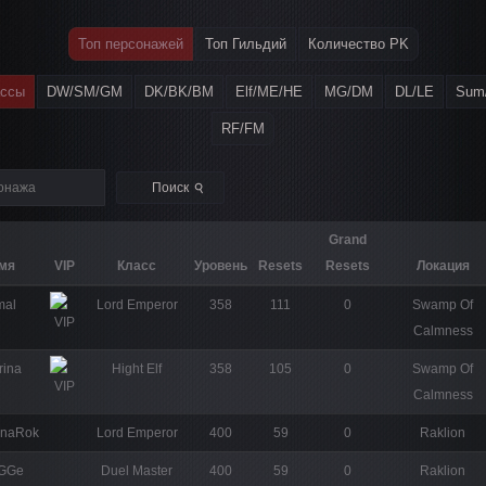
Топ персонажей
Топ Гильдий
Количество PK
ассы
DW/SM/GM
DK/BK/BM
Elf/ME/HE
MG/DM
DL/LE
Sum
RF/FM
⚲
Поиск
Grand
мя
VIP
Класс
Уровень
Resets
Resets
Локация
mal
Lord Emperor
358
111
0
Swamp Of
Calmness
rina
Hight Elf
358
105
0
Swamp Of
Calmness
naRok
Lord Emperor
400
59
0
Raklion
GGe
Duel Master
400
59
0
Raklion