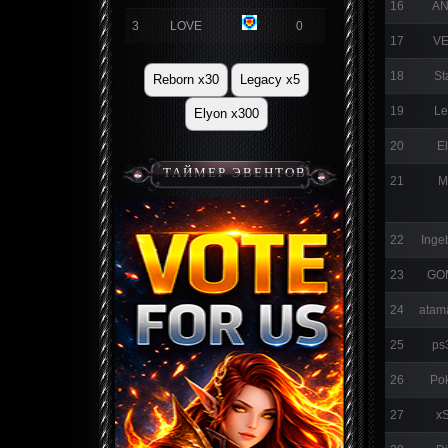
16
A
3
LOVE
0
17
V
18
St
Reborn x30
Legacy x5
19
Le
Elyon x300
20
E
ТАЙМЕР ЭВЕНТОВ
21
M
22
Inge
23
GO
24
atam
25
ps
26
Po
27
x