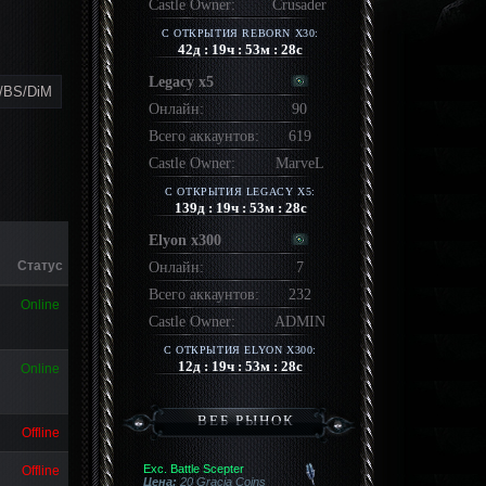
Castle Owner:
Crusader
С ОТКРЫТИЯ REBORN X30:
42
д :
19
ч :
53
м :
31
с
Legacy x5
/BS/DiM
Онлайн:
90
Всего аккаунтов:
619
Castle Owner:
MarveL
С ОТКРЫТИЯ LEGACY X5:
139
д :
19
ч :
53
м :
30
с
Elyon x300
Статус
Онлайн:
7
Всего аккаунтов:
232
Online
Castle Owner:
ADMIN
С ОТКРЫТИЯ ELYON X300:
12
д :
19
ч :
53
м :
31
с
Online
ВЕБ РЫНОК
Offline
Exc. Battle Scepter
Offline
Цена:
20 Gracia Coins