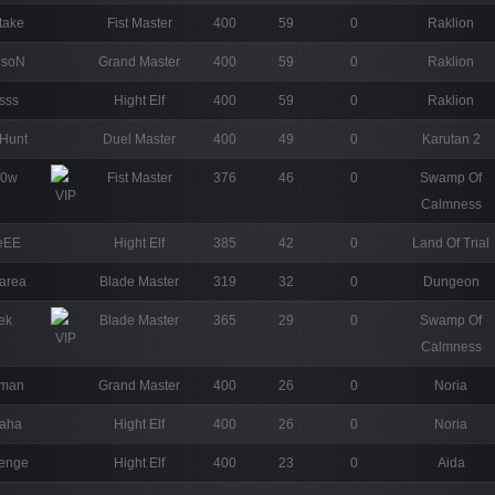
take
Fist Master
400
59
0
Raklion
nsoN
Grand Master
400
59
0
Raklion
sss
Hight Elf
400
59
0
Raklion
Hunt
Duel Master
400
49
0
Karutan 2
20w
Fist Master
376
46
0
Swamp Of
Calmness
eEE
Hight Elf
385
42
0
Land Of Trial
oarea
Blade Master
319
32
0
Dungeon
lek
Blade Master
365
29
0
Swamp Of
Calmness
aman
Grand Master
400
26
0
Noria
laha
Hight Elf
400
26
0
Noria
enge
Hight Elf
400
23
0
Aida