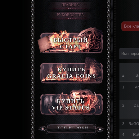
ПРАВИЛА
РУКОВОДСТВА
Все кл
БЫСТРЫЙ
СТАРТ
КУПИТЬ
GRACIA COINS
#
И
1
A
КУПИТЬ
2
Da
VIP STATUS
3
RaGG
ТОП ИГРОКИ
4
Ra