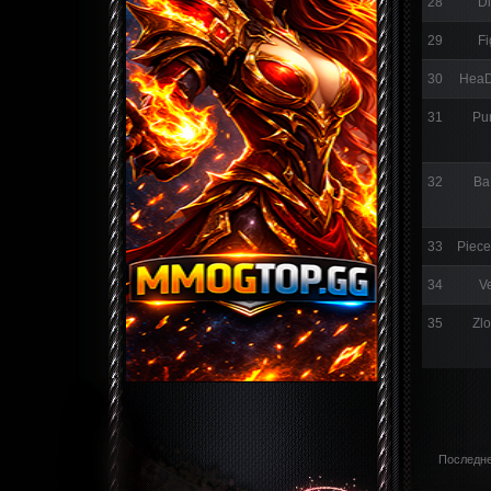
28
Di
29
Fi
30
Hea
31
Pu
32
Ba
33
Piec
34
V
35
Zl
Последне