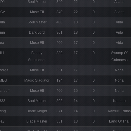
NDY
Soul Master
340
22
0
Atlans
EGA
Muse Elf
340
22
0
Atlans
alin
Soul Master
400
18
0
Aida
nin
Dark Lord
361
18
0
Aida
lea
Muse Elf
400
17
0
Aida
iLi
Bloody
389
17
0
Swamp Of
Summoner
Calmness
borga
Muse Elf
331
17
0
Noria
MEG
Magic Gladiator
194
17
0
Noria
anbuff
Muse Elf
400
15
0
Noria
333
Soul Master
393
14
0
Kanturu
king
Blade Knight
371
14
0
Kanturu Ruins
Say
Blade Master
331
13
0
Land Of Trial