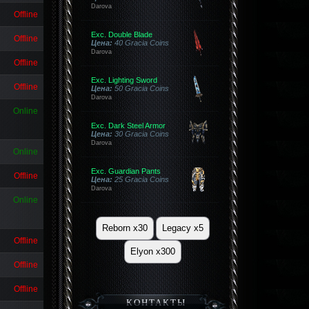
Darova
Offline
Exc. Double Blade
Offline
Цена:
40 Gracia Coins
Darova
Offline
Exc. Lighting Sword
Offline
Цена:
50 Gracia Coins
Darova
Online
Exc. Dark Steel Armor
Цена:
30 Gracia Coins
Darova
Online
Exc. Guardian Pants
Offline
Цена:
25 Gracia Coins
Darova
Online
Reborn x30
Legacy x5
Offline
Elyon x300
Offline
Offline
КОНТАКТЫ