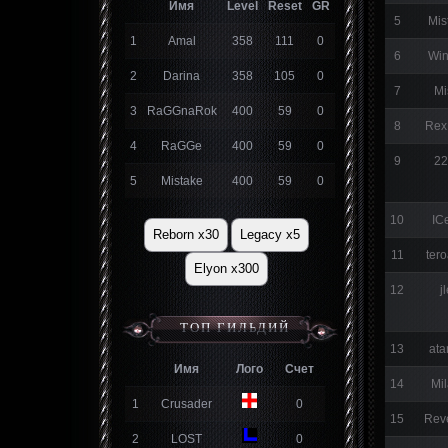
Имя
Level
Reset
GR
5
Mis
1
Amal
358
111
0
6
Wi
2
Darina
358
105
0
7
Mi
3
RaGGnaRok
400
59
0
8
Rex
4
RaGGe
400
59
0
9
2
5
Mistake
400
59
0
10
IC
Reborn x30
Legacy x5
11
ter
Elyon x300
12
j
ТОП ГИЛЬДИЙ
13
at
Имя
Лого
Счет
14
Mi
1
Crusader
0
15
Rev
2
LOST
0