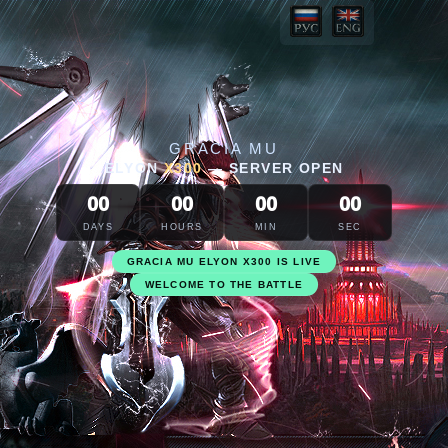
GRACIA MU
ELYON
X300
—
SERVER OPEN
00
00
00
00
DAYS
HOURS
MIN
SEC
GRACIA MU ELYON X300 IS LIVE
WELCOME TO THE BATTLE