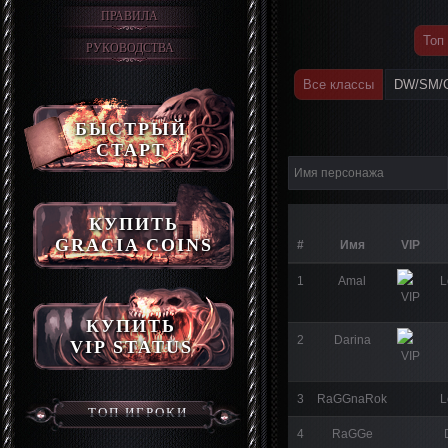
ПРАВИЛА
Топ
РУКОВОДСТВА
Все классы
DW/SM/
БЫСТРЫЙ
СТАРТ
КУПИТЬ
GRACIA COINS
#
Имя
VIP
1
Amal
L
КУПИТЬ
2
Darina
VIP STATUS
3
RaGGnaRok
L
ТОП ИГРОКИ
4
RaGGe