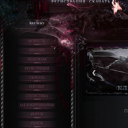
РЕГИСТРАЦИЯ
СКАЧАТЬ
МЕНЮ
НОВОСТИ
DISCORD
TELEGRAM
РЕГИСТРАЦИЯ
❮
СКАЧАТЬ
РЕЙТИНГ
СТАТИСТИКА
ЗАБЛОКИРОВАННЫЕ
П
ФОРУМ
РЫНОК