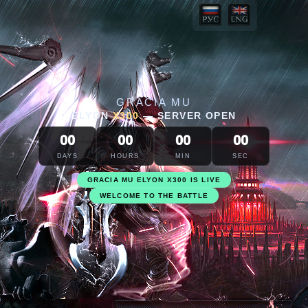
GRACIA MU
ELYON
X300
—
SERVER OPEN
00
00
00
00
DAYS
HOURS
MIN
SEC
GRACIA MU ELYON X300 IS LIVE
OLD SCHOOL BALANCE