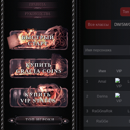
ПРАВИЛА
Топ
РУКОВОДСТВА
Все классы
DW/SM/
БЫСТРЫЙ
СТАРТ
КУПИТЬ
GRACIA COINS
#
Имя
VIP
1
Amal
L
КУПИТЬ
2
Darina
VIP STATUS
3
RaGGnaRok
L
ТОП ИГРОКИ
4
RaGGe