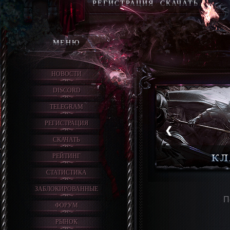
РЕГИСТРАЦИЯ
СКАЧАТЬ
МЕНЮ
НОВОСТИ
DISCORD
TELEGRAM
РЕГИСТРАЦИЯ
❮
СКАЧАТЬ
РЕЙТИНГ
СТАТИСТИКА
ЗАБЛОКИРОВАННЫЕ
П
ФОРУМ
РЫНОК