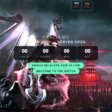
GRACIA MU
ELYON
X300
—
SERVER OPEN
00
00
00
00
DAYS
HOURS
MIN
SEC
GRACIA MU ELYON X300 IS LIVE
WELCOME TO THE BATTLE