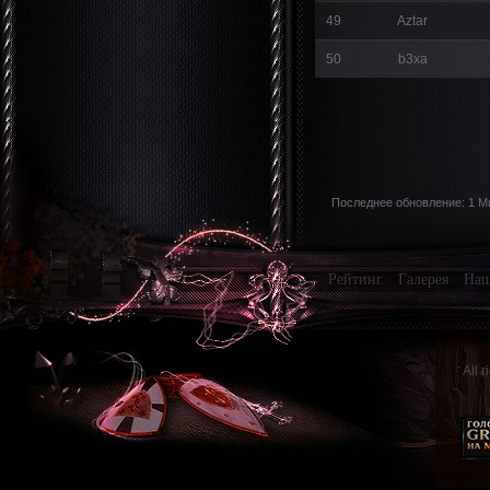
49
Aztar
50
b3xa
Последнее обновление: 1 М
Рейтинг
Галерея
Наш
All 