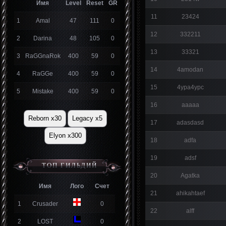
Имя
Level
Reset
GR
11
23424
1
Amal
47
111
0
12
332211
2
Darina
48
105
0
13
33321
3
RaGGnaRok
400
59
0
14
4amodan
4
RaGGe
400
59
0
15
4ypa4ypc
5
Mistake
400
59
0
16
aaaaa
Reborn x30
Legacy x5
17
adasdasd
Elyon x300
18
adfa
19
adsf
ТОП ГИЛЬДИЙ
20
Agatka
Имя
Лого
Счет
21
ahikahtaef
1
Crusader
0
22
alff
2
LOST
0