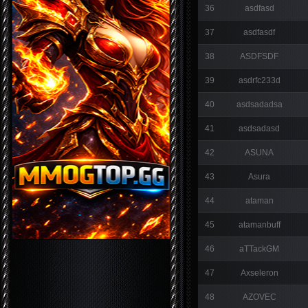
36
asdfasd
37
asdfasdf
38
ASDFSDF
39
asdrfc233d
40
asdsadadsa
41
asdsadasd
42
ASUNA
43
Asura
44
ataman
45
atamanbuff
46
aTTackGM
47
Axseleron
48
AZOVEC