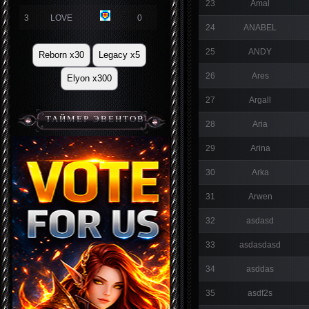
23
Amal
3
LOVE
0
24
ANABEL
25
ANDY
Reborn x30
Legacy x5
26
Ares
Elyon x300
27
Argall
ТАЙМЕР ЭВЕНТОВ
28
Aria
29
Arina
30
Arka
31
Arwen
32
asdasd
33
asdasdasd
34
asddas
35
asdf2s