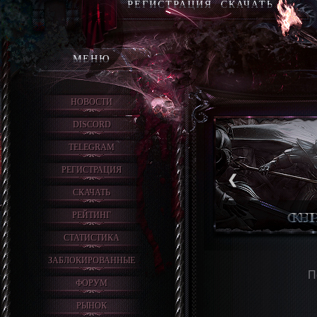
РЕГИСТРАЦИЯ
СКАЧАТЬ
МЕНЮ
НОВОСТИ
DISCORD
TELEGRAM
РЕГИСТРАЦИЯ
❮
СКАЧАТЬ
РЕЙТИНГ
СТАТИСТИКА
ЗАБЛОКИРОВАННЫЕ
П
ФОРУМ
РЫНОК