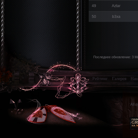
49
Aztar
50
b3xa
Последнее обновление: 3 М
Рейтинг
Галерея
Наш
All 