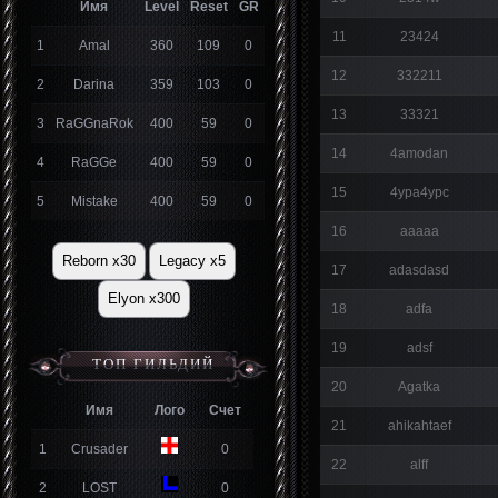
Имя
Level
Reset
GR
11
23424
1
Amal
360
109
0
12
332211
2
Darina
359
103
0
13
33321
3
RaGGnaRok
400
59
0
14
4amodan
4
RaGGe
400
59
0
15
4ypa4ypc
5
Mistake
400
59
0
16
aaaaa
Reborn x30
Legacy x5
17
adasdasd
Elyon x300
18
adfa
19
adsf
ТОП ГИЛЬДИЙ
20
Agatka
Имя
Лого
Счет
21
ahikahtaef
1
Crusader
0
22
alff
2
LOST
0