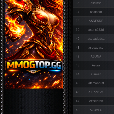
36
asdfasd
37
asdfasdf
38
ASDFSDF
39
asdrfc233d
40
asdsadadsa
41
asdsadasd
42
ASUNA
43
Asura
44
ataman
45
atamanbuff
46
aTTackGM
47
Axseleron
48
AZOVEC