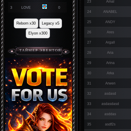
23
Amal
3
LOVE
0
24
ANABEL
25
ANDY
Reborn x30
Legacy x5
26
Ares
Elyon x300
27
Argall
ТАЙМЕР ЭВЕНТОВ
28
Aria
29
Arina
30
Arka
31
Arwen
32
asdasd
33
asdasdasd
34
asddas
35
asdf2s