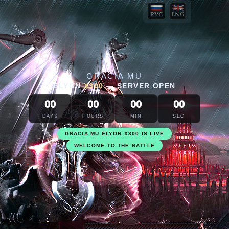
GRACIA MU
ELYON
X300
—
SERVER OPEN
00
00
00
00
DAYS
HOURS
MIN
SEC
GRACIA MU ELYON X300 IS LIVE
WELCOME TO THE BATTLE