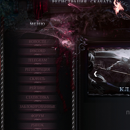
РЕГИСТРАЦИЯ
СКАЧАТЬ
МЕНЮ
НОВОСТИ
DISCORD
TELEGRAM
РЕГИСТРАЦИЯ
❮
❮
СКАЧАТЬ
РЕЙТИНГ
СТАТИСТИКА
ЗАБЛОКИРОВАННЫЕ
П
ФОРУМ
РЫНОК