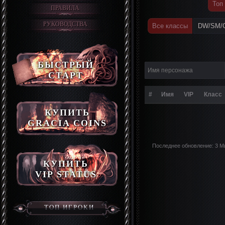
Топ
ПРАВИЛА
РУКОВОДСТВА
Все классы
DW/SM/
БЫСТРЫЙ
СТАРТ
#
Имя
VIP
Класс
КУПИТЬ
GRACIA COINS
Последнее обновление: 3 М
КУПИТЬ
VIP STATUS
ТОП ИГРОКИ