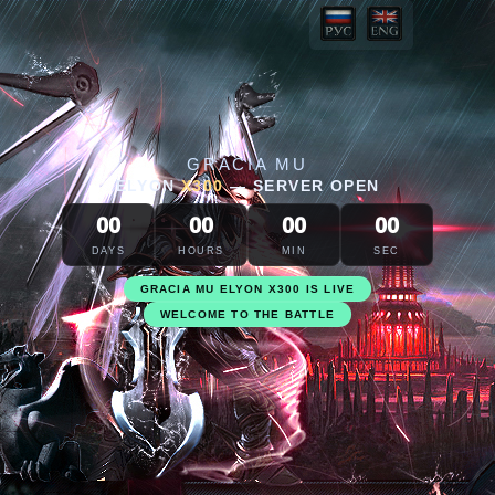
GRACIA MU
ELYON
X300
—
SERVER OPEN
00
00
00
00
DAYS
HOURS
MIN
SEC
GRACIA MU ELYON X300 IS LIVE
WELCOME TO THE BATTLE