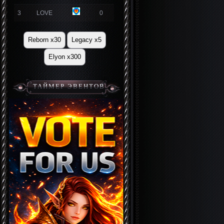
3
LOVE
0
Reborn x30
Legacy x5
Elyon x300
ТАЙМЕР ЭВЕНТОВ