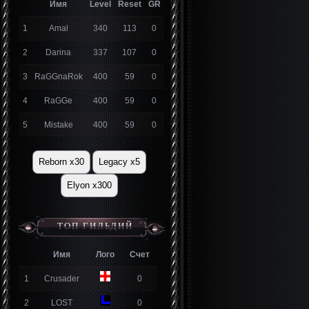
Имя
Level
Reset
GR
1
Amal
340
113
0
2
Darina
337
107
0
3
RaGGnaRok
400
59
0
4
RaGGe
400
59
0
5
Mistake
400
59
0
Reborn x30
Legacy x5
Elyon x300
ТОП ГИЛЬДИЙ
Имя
Лого
Счет
1
Crusader
0
2
LOST
0